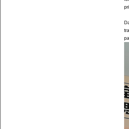
pr
Da
tr
pa