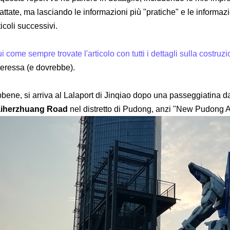
attate, ma lasciando le informazioni più "pratiche" e le informa
ticoli successivi.
i come sempre trovate l'articolo con tutti i dettagli sulla costruz
teressa (e dovrebbe).
bene, si arriva al Lalaport di Jinqiao dopo una passeggiatina da
aiherzhuang Road
nel distretto di Pudong, anzi "New Pudong 