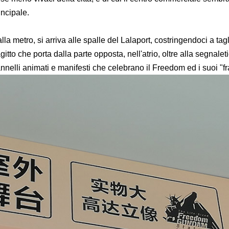
incipale.
lla metro, si arriva alle spalle del Lalaport, costringendoci a tagl
agitto che porta dalla parte opposta, nell'atrio, oltre alla segnale
nnelli animati e manifesti che celebrano il Freedom ed i suoi "fr