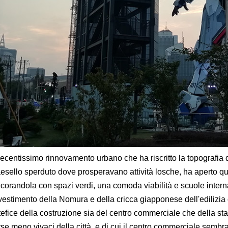
 recentissimo rinnovamento urbano che ha riscritto la topografia
esello sperduto dove prosperavano attività losche, ha aperto ques
corandola con spazi verdi, una comoda viabilità e scuole interna
vestimento della Nomura e della cricca giapponese dell'edilizia
tefice della costruzione sia del centro commerciale che della stat
rse meno vivaci della città, e di cui il centro commerciale sembra c