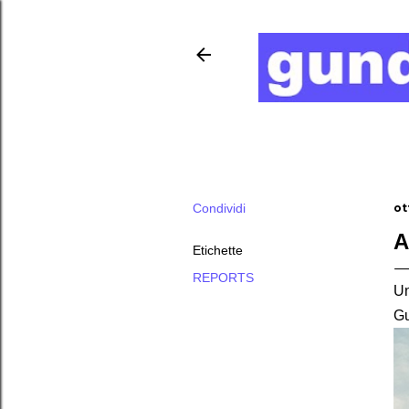
Condividi
ot
A
Etichette
REPORTS
Un
G