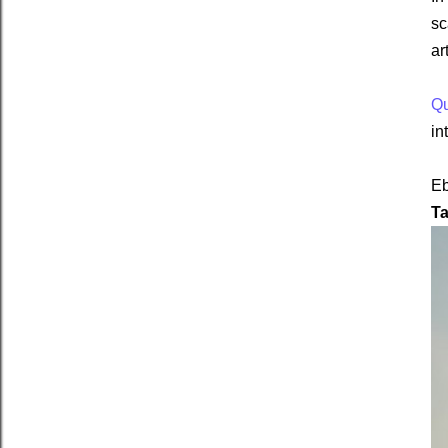
sc
ar
Qu
in
Eb
T